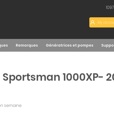
109
My acco
ques
Remorques
Génératrices et pompes
Suppor
s Sportsman 1000XP- 2
 en semaine