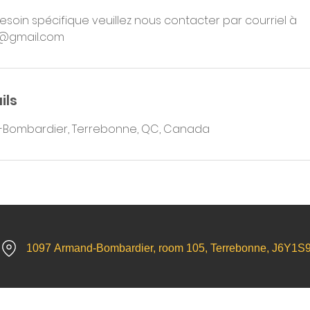
esoin spécifique veuillez nous contacter par courriel à
ils
-Bombardier, Terrebonne, QC, Canada
1097 Armand-Bombardier, room 105, Terrebonne, J6Y1S