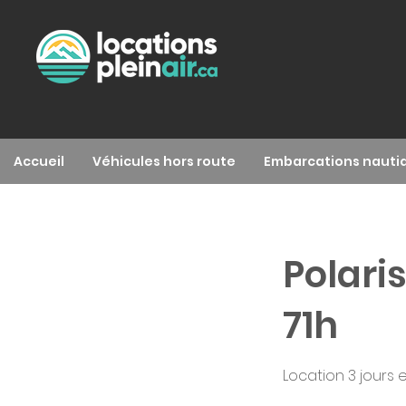
Accueil
Véhicules hors route
Embarcations nauti
Polari
71h
Location 3 jours