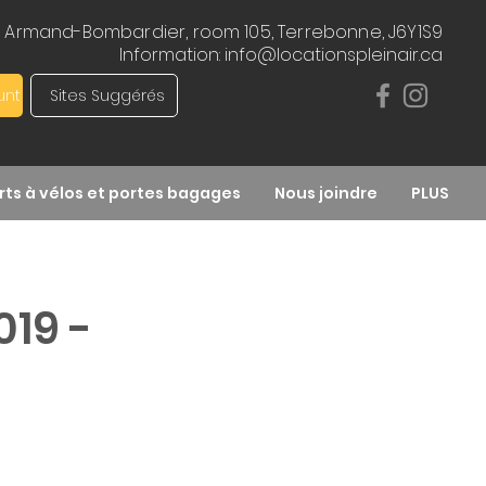
7 Armand-Bombardier, room 105, Terrebonne, J6Y1S9
Information:
info@locationspleinair.ca
unt
Sites Suggérés
ts à vélos et portes bagages
Nous joindre
PLUS
019 -