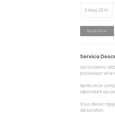
6
C
2 days 23 hr
2
do
d
a
y
Book Now
s
2
3
h
Service Descr
r
Les locations déb
possession et le 
Après avoir compl
répondant au cou
Vous devez rappo
de location.