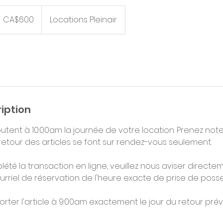
00
anadian
CA$600
Locations Pleinair
llars
iption
utent à 10:00am la journée de votre location. Prenez note
retour des articles se font sur rendez-vous seulement.
été la transaction en ligne, veuillez nous aviser directe
rriel de réservation de l'heure exacte de prise de posse
rter l'article à 9:00am exactement le jour du retour pré