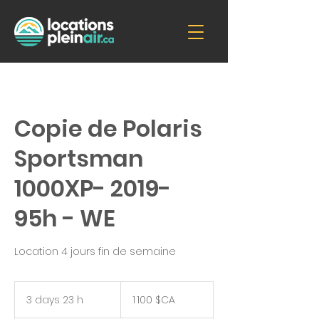
Copie de Polaris
Sportsman
1000XP- 2019-
95h - WE
Location 4 jours fin de semaine
1 100
dollars
3 days 23 h
3
1 100 $CA
canadiens
d