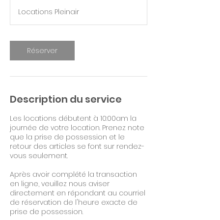
a
Locations Pleinair
y
s
2
3
Réserver
h
Description du service
Les locations débutent à 10:00am la
journée de votre location. Prenez note
que la prise de possession et le
retour des articles se font sur rendez-
vous seulement.
Après avoir complété la transaction
en ligne, veuillez nous aviser
directement en répondant au courriel
de réservation de l'heure exacte de
prise de possession.