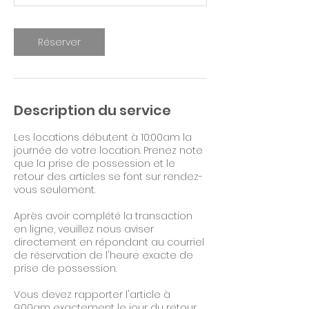
3
h
Réserver
Description du service
Les locations débutent à 10:00am la
journée de votre location. Prenez note
que la prise de possession et le
retour des articles se font sur rendez-
vous seulement.
Après avoir complété la transaction
en ligne, veuillez nous aviser
directement en répondant au courriel
de réservation de l'heure exacte de
prise de possession.
Vous devez rapporter l'article à
9:00am exactement le jour du retour