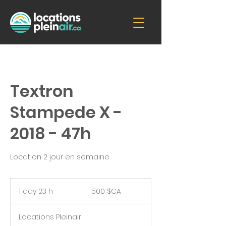
Textron
Stampede X -
2018 - 47h
Location 2 jour en semaine
500
dollars
1 day 23 h
1
500 $CA
canadiens
d
a
Locations Pleinair
2