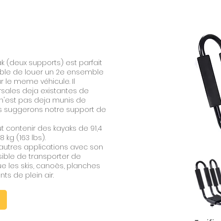
 (deux supports) est parfait
ssible de louer un 2e ensemble
r le meme véhicule. Il
ersales deja existantes de
e n'est pas deja munis de
us suggerons notre support de
ut contenir des kayaks de 91,4
 kg (163 lbs).
utres applications avec son
ssible de transporter de
ue les skis, canoës, planches
s de plein air.