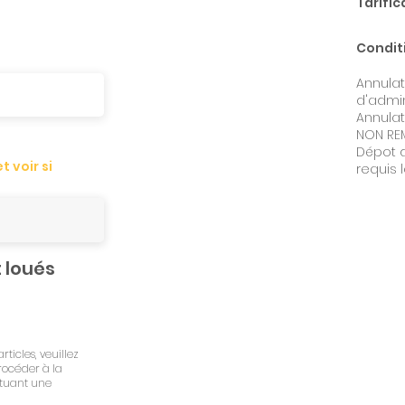
Tarific
Condit
Annulat
d'admin
Annulat
NON RE
Dépot d
 voir si
requis 
 loués
rticles, veuillez
rocéder à la
ctuant une