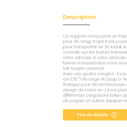
Description
Ce support conçu pour un kayak
pour de longs trajet. Il est po
pour transporter un 2e kayak su
s'installe sur les barres transv
votre véhicule. Si votre véhicul
barres transversales, nous vo
toit souple universel.
Avec ses quatre sangles , il pe
cm (35'') de large et jusqu'à 74,8
Pratique pour de nombreuses a
design de barre en J, il est po
différentes cargaisons telles q
de pagaie et autres équipement
Plus de détails