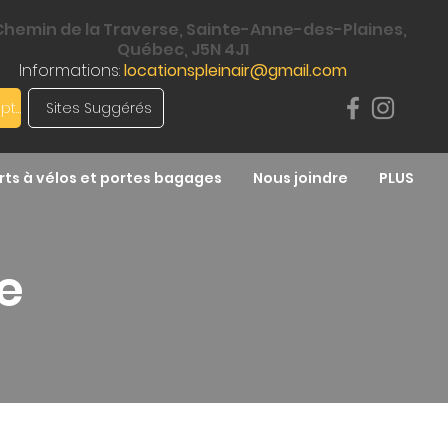
 Chemin de la Traverse, Sainte-Anne-des-Plaines,
Québec, J5N 4J1
Informations:
locationspleinair@gmail.com
Mon compte
Sites Suggérés
ts à vélos et portes bagages
Nous joindre
PLUS
e