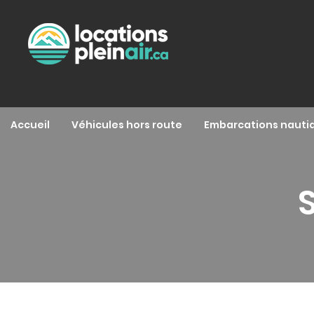
Accueil
Véhicules hors route
Embarcations nauti