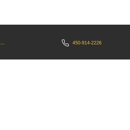
bec, J5N 4J1
450-914-2226