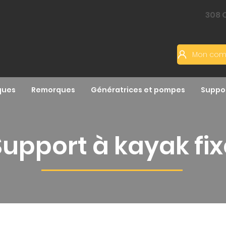
​308
ques
Remorques
Génératrices et pompes
Suppor
Support à kayak fix